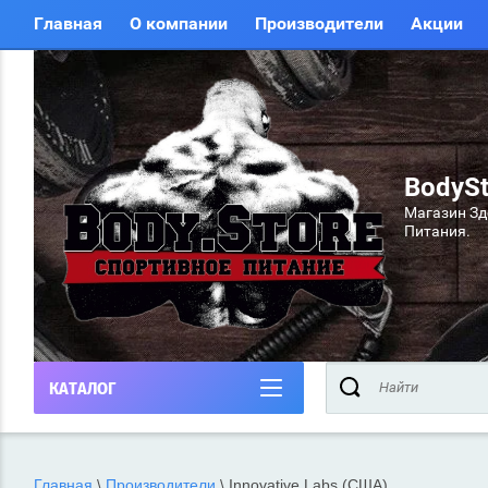
Главная
О компании
Производители
Акции
BodySt
Магазин Зд
Питания.
КАТАЛОГ
Главная
\
Производители
\
Innovative Labs (США)