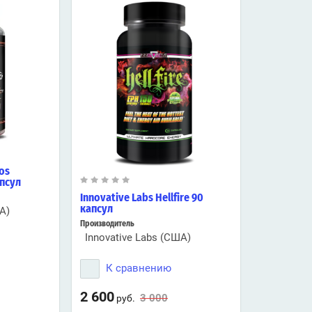
los
апсул
Innovative Labs Hellfire 90
капсул
А)
Производитель
Innovative Labs (США)
К сравнению
2 600
3 000
руб.