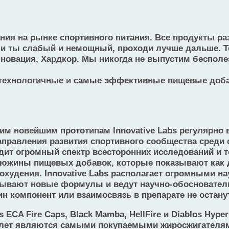
ния на рынке спортивного питания. Все продукты ра
и ты слабый и немощный, проходи лучше дальше. Тебе
новация, Хардкор. Мы никогда не выпустим бесполе
о технологичные и самые эффективные пищевые доба
м новейшим прототипам Innovative Labs регулярно 
аправления развития спортивного сообщества среди
одит огромный спектр всесторонних исследований и т
 дюжины пищевых добавок, которые показывают как
худения. Innovative Labs располагает огромными н
тывают новые формулы и ведут научно-обосновател
н компонент или взаимосвязь в препарате не остану
s ECA Fire Caps, Black Mamba, HellFire и Diablos Hy
 лет являются самыми покупаемыми жиросжигателям