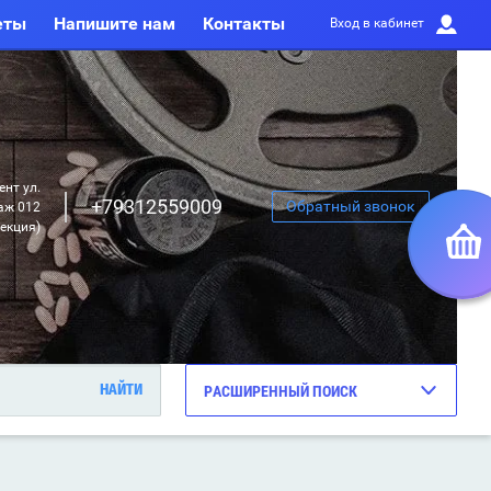
еты
Напишите нам
Контакты
Вход в кабинет
нт ул.
+79312559009
Обратный звонок
аж 012
секция)
РАСШИРЕННЫЙ ПОИСК