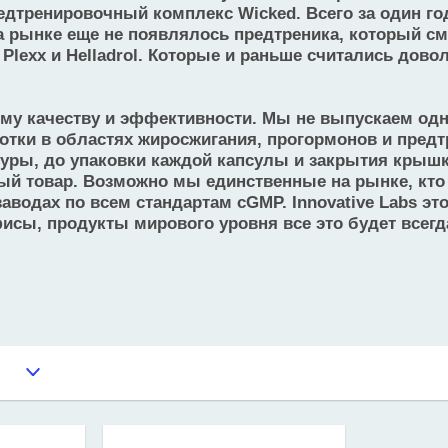
редтренировочный комплекс Wicked. Всего за один г
а рынке еще не появлялось предтреника, который см
Plexx и Helladrol. Которые и раньше считались дово
воему качеству и эффективности. Мы не выпускаем о
отки в областях жиросжигания, прогормонов и пре
уры, до упаковки каждой капсулы и закрытия крышки
ый товар. Возможно мы единственные на рынке, кто 
аводах по всем стандартам cGMP. Innovative Labs э
фисы, продукты мирового уровня все это будет всег