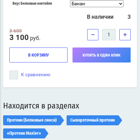
Вкус Белковые коктейли
В наличии
3
3 600
−
+
3 100
руб.
В КОРЗИНУ
КУПИТЬ В ОДИН КЛИК
К сравнению
Находится в разделах
Протеин (Белковые смеси)
Сывороточный протеин
«Протеин Maxler»