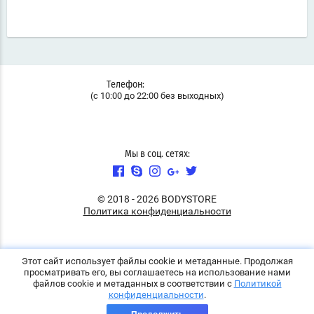
+79312559009
Телефон:
(с 10:00 до 22:00 без выходных)
Санкт-Петербург ТРК Континент ул. Байконурская 14а
Адрес:
(Цокольный этаж 012 секция)
Мы в соц. сетях:
© 2018 - 2026 BODYSTORE
Политика конфиденциальности
Этот сайт использует файлы cookie и метаданные. Продолжая
просматривать его, вы соглашаетесь на использование нами
файлов cookie и метаданных в соответствии с
Политикой
конфиденциальности
.
Мегагрупп.ру