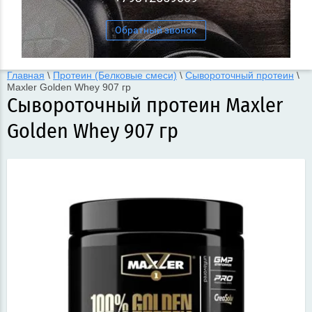
Обратный звонок
Главная
\
Протеин (Белковые смеси)
\
Сывороточный протеин
\
Maxler Golden Whey 907 гр
Сывороточный протеин Maxler
Golden Whey 907 гр